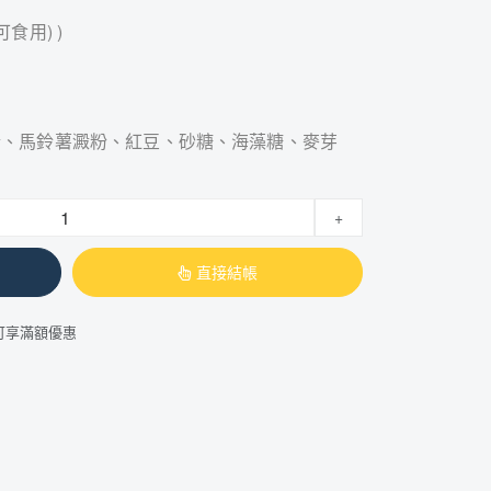
食用) )
、馬鈴薯澱粉、紅豆、砂糖、海藻糖、麥芽
+
直接結帳
可享滿額優惠