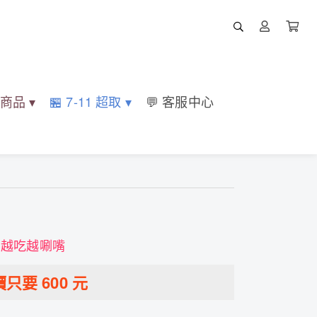
部商品 ▾
🏪 7-11 超取 ▾
💬 客服中心
 越吃越唰嘴
價只要
600
元