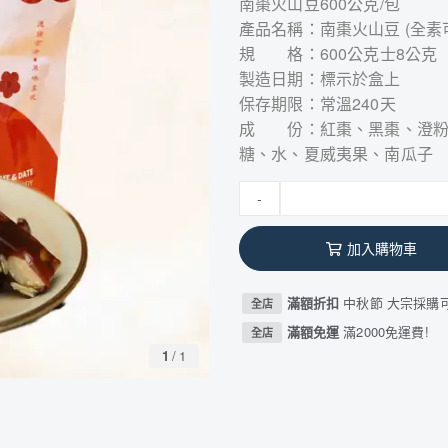
南棗火山豆600公克/包
產品名稱：南棗火山豆 (全素可
規 格：600公克士8公克
製造日期：標示於盒上
保存期限：常溫240天
成 份：紅棗、黑棗、澄粉
糖、水、夏威夷果、南瓜子
-
加入購物車
滿額折扣
中秋節 大宗採購
全店
滿額免運
滿2000免運費!
全店
1
/
1