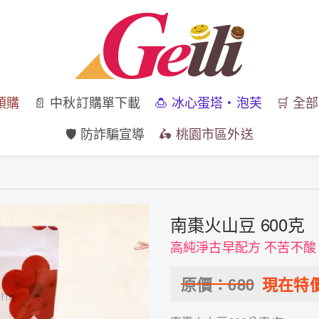
預購
📄 中秋訂購單下載
🍮 冰心蛋塔・泡芙
🛒 全
🛡️ 防詐騙宣導
🛵 桃園市區外送
南棗火山豆 600克
高純淨古早配方 不苦不酸
原價：
680
現在特