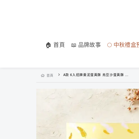
🏠 首頁
📖 品牌故事
🌕 中秋禮盒
A款 6入招牌棗泥蛋黃酥 烏豆沙蛋黃酥 心月娘 金羽綜合禮盒
首頁