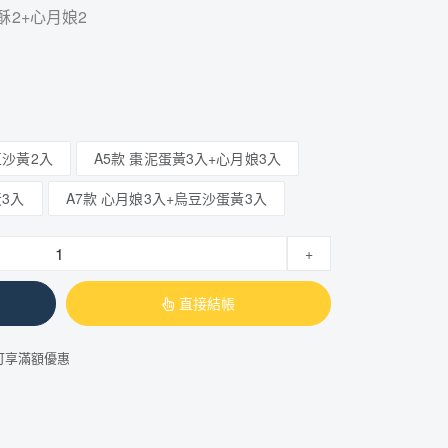
酥2+心月娘2
豆沙黃2入
A5款 棗泥蛋黃3入+心月娘3入
黃3入
A7款 心月娘3入+烏豆沙蛋黃3入
+
直接結帳
可享滿額優惠