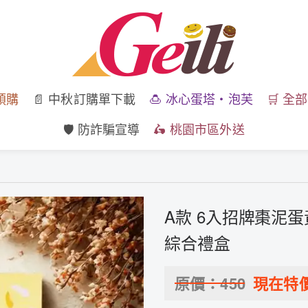
預購
📄 中秋訂購單下載
🍮 冰心蛋塔・泡芙
🛒 全
🛡️ 防詐騙宣導
🛵 桃園市區外送
A款 6入招牌棗泥蛋
綜合禮盒
原價：
450
現在特