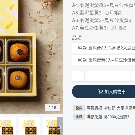
A4.棗泥蛋黃酥2+烏豆沙蛋黃
A5.棗泥蛋黃3+心月娘3
A6.棗泥蛋黃3+烏豆沙蛋黃3
A7.烏豆沙蛋黃3+心月娘3
品項
A4款 棗泥黃2入心月娘2入烏
A6款 棗泥蛋黃3入+烏豆沙蛋
-
加入購物車
1
/
9
滿額折扣
中秋節 大宗採購
全店
滿額免運
滿2000免運費!
全店